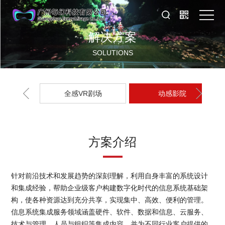
解决方案
首
SOLUTIONS
页
解
决
案
全感VR剧场
动感影院
方
例
企
案
展
业
方案介绍
示
文
针对前沿技术和发展趋势的深刻理解，利用自身丰富的系统设计
化
和集成经验，帮助企业级客户构建数字化时代的信息系统基础架
构，使各种资源达到充分共享，实现集中、高效、便利的管理。
信息系统集成服务领域涵盖硬件、软件、数据和信息、云服务、
技术与管理、人员与组织等集成内容，并为不同行业客户提供的