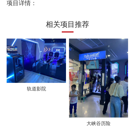
项目详情：
相关项目推荐
轨道影院
4D5D
大峡谷历险