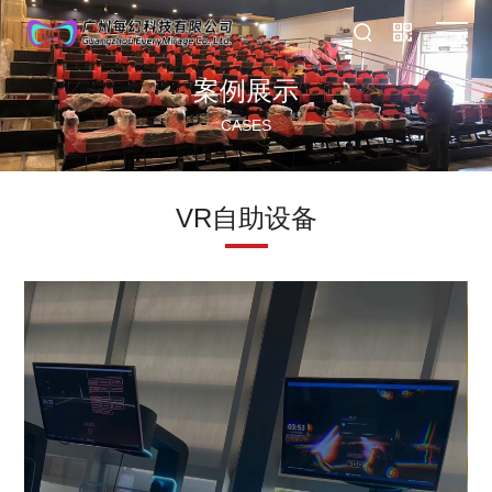
案例展示
首
CASES
页
解
决
案
VR自助设备
方
例
企
案
展
业
示
文
化