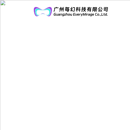
首
页
解
决
案
方
例
企
案
展
业
示
文
化