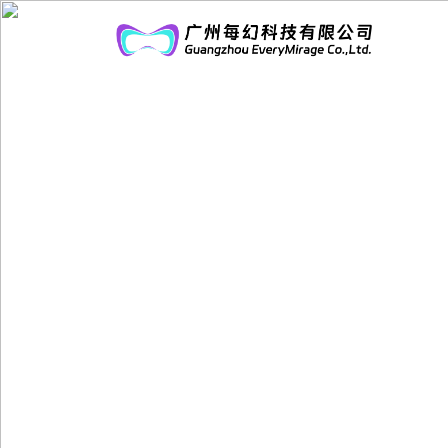
首
页
解
决
案
方
例
企
案
展
业
示
文
化