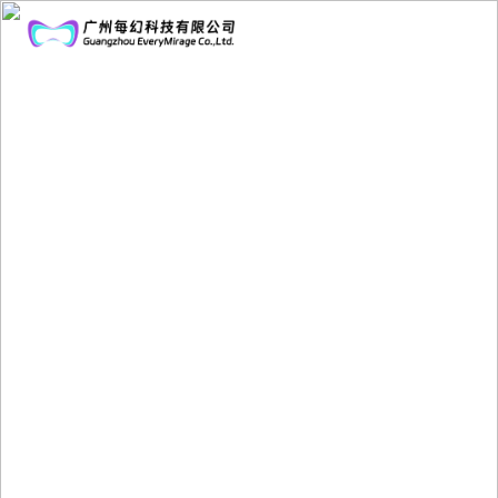
首
页
解
决
案
方
例
企
案
展
业
示
文
化